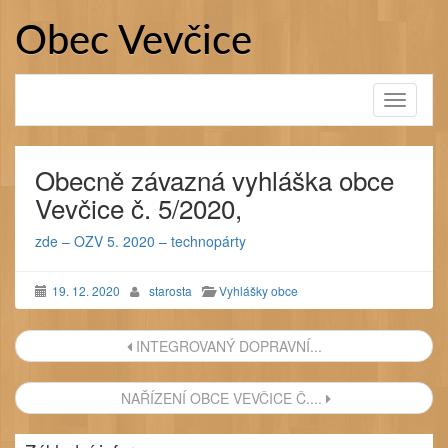
Přejít
k
Obec Vevčice
obsahu
webu
Toggle
navigati
Obecně závazná vyhláška obce
Vevčice č. 5/2020,
zde – OZV 5. 2020 – technopárty
19. 12. 2020
starosta
Vyhlášky obce
Navigace
INTEGROVANÝ DOPRAVNÍ...
příspěvku
NAŘÍZENÍ OBCE VEVČICE Č....