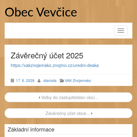
Přejít
k
Obec Vevčice
obsahu
webu
Toggle
navigati
Závěrečný účet 2025
https://vakznojemsko.znojmo.cz/uredni-deska
17. 6. 2026
starosta
VAK Znojemsko
Navigace
Volby do zastupitelstev obcí...
příspěvku
Závěrečný účet obce...
Základní informace