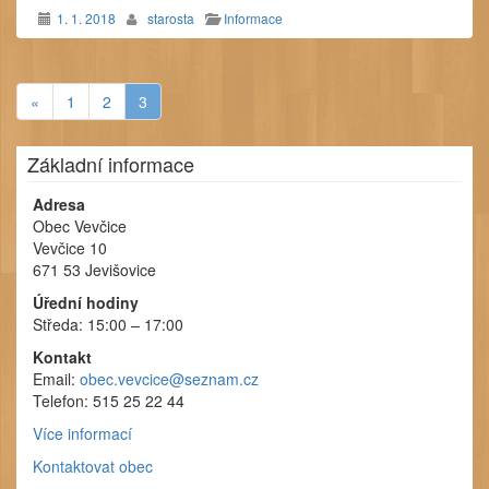
1. 1. 2018
starosta
Informace
«
1
2
3
Základní informace
Adresa
Obec Vevčice
Vevčice 10
671 53 Jevišovice
Úřední hodiny
Středa: 15:00 – 17:00
Kontakt
Email:
obec.vevcice@seznam.cz
Telefon: 515 25 22 44
Více informací
Kontaktovat obec