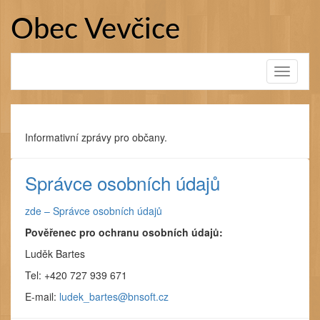
Přejít
k
Obec Vevčice
obsahu
webu
Toggle
navigati
Informativní zprávy pro občany.
Správce osobních údajů
zde – Správce osobních údajů
Pověřenec pro ochranu osobních údajů:
Luděk Bartes
Tel: +420 727 939 671
E-mail:
ludek_bartes@bnsoft.cz