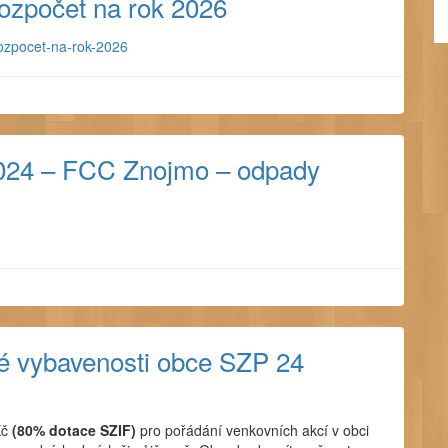
ozpočet na rok 2026
ozpocet-na-rok-2026
2024 – FCC Znojmo – odpady
 vybavenosti obce SZP 24
Kč
(80% dotace SZIF)
pro pořádání venkovních akcí v obci