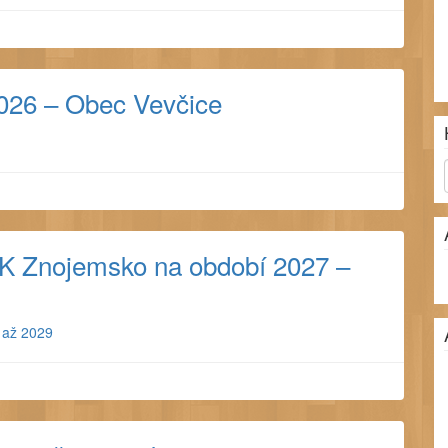
2026 – Obec Vevčice
K Znojemsko na období 2027 –
Ar
z
in
 až 2029