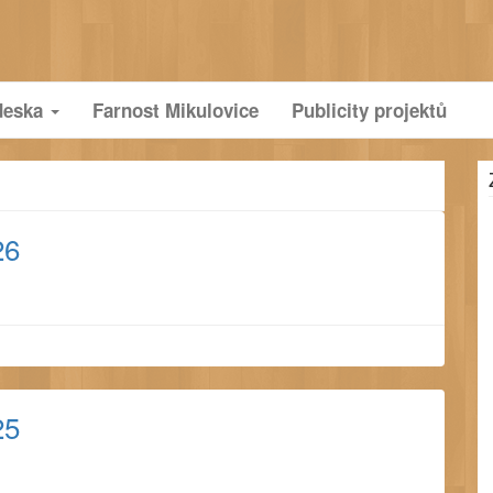
deska
Farnost Mikulovice
Publicity projektů
26
25