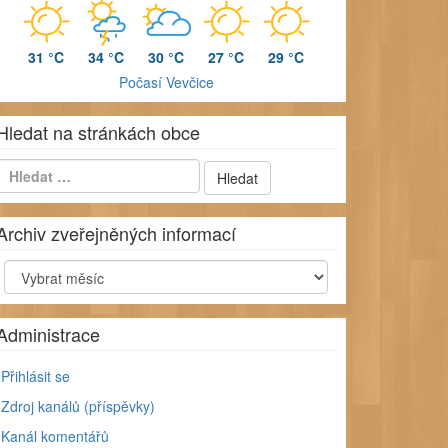
31 °C
34 °C
30 °C
27 °C
29 °C
Počasí Vevčice
Hledat na stránkách obce
Archiv zveřejněných informací
chiv
veřejněných
formací
Administrace
Přihlásit se
Zdroj kanálů (příspěvky)
Kanál komentářů