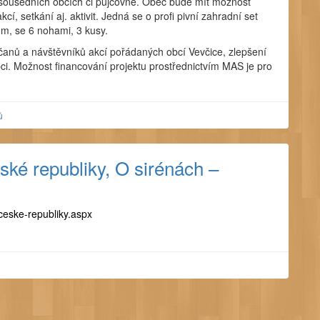
v sousedních obcích či půjčovně. Obec bude mít možnost
, setkání aj. aktivit. Jedná se o profi pivní zahradní set
 m, se 6 nohami, 3 kusy.
čanů a návštěvníků akcí pořádaných obcí Vevčice, zlepšení
obci. Možnost financování projektu prostřednictvím MAS je pro
ů
ké republiky, O sirénách –
ceske-republiky
.aspx